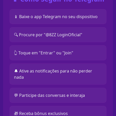
📱 Baixe o app Telegram no seu dispositivo
🔍 Procure por "@8ZZ LoginOficial"
👆 Toque em "Entrar" ou "Join"
🔔 Ative as notificações para não perder
nada
💬 Participe das conversas e interaja
🎁 Receba bônus exclusivos