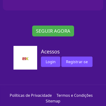
SEGUIR AGORA
Acessos
Login
Registrar-se
Políticas de Privacidade
Termos e Condições
Sitemap