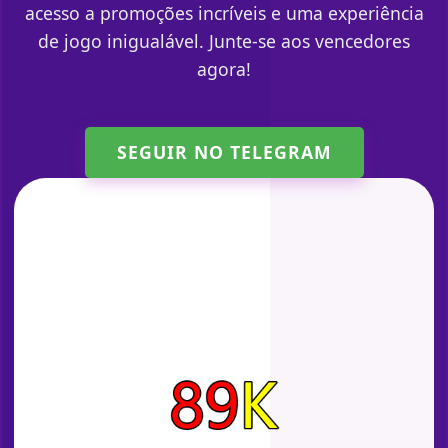
acesso a promoções incríveis e uma experiência
de jogo inigualável. Junte-se aos vencedores
agora!
SEGUIR NO TELEGRAM