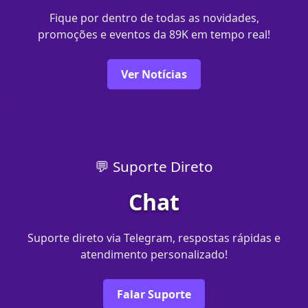
Fique por dentro de todas as novidades,
promoções e eventos da 89K em tempo real!
Ver Notícias
💬 Suporte Direto
Chat
Suporte direto via Telegram, respostas rápidas e
atendimento personalizado!
Falar Suporte