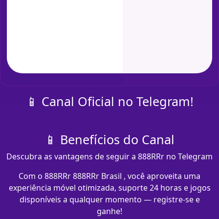
📱 Canal Oficial no Telegram!
📱 Benefícios do Canal
Descubra as vantagens de seguir a 888RRr no Telegram
Com o 888RRr 888RRr Brasil , você aproveita uma
experiência móvel otimizada, suporte 24 horas e jogos
disponíveis a qualquer momento — registre-se e
ganhe!