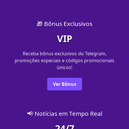
🎁 Bônus Exclusivos
VIP
Receba bônus exclusivos do Telegram,
promoções especiais e códigos promocionais
únicos!
Ver Bônus
📢 Notícias em Tempo Real
24/7