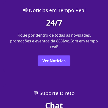
📢 Notícias em Tempo Real
24/7
Fique por dentro de todas as novidades,
promoções e eventos da 888Iwc.Com em tempo
real!
Ver Notícias
💬 Suporte Direto
Chat