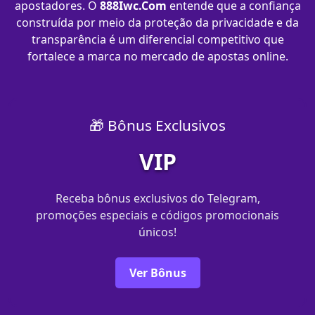
apostadores. O
888Iwc.Com
entende que a confiança
construída por meio da proteção da privacidade e da
transparência é um diferencial competitivo que
fortalece a marca no mercado de apostas online.
🎁 Bônus Exclusivos
VIP
Receba bônus exclusivos do Telegram,
promoções especiais e códigos promocionais
únicos!
Ver Bônus