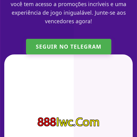
você tem acesso a promoções incríveis e uma
experiência de jogo inigualável. Junte-se aos
vencedores agora!
SEGUIR NO TELEGRAM