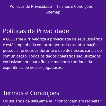
Políticas de Privacidade
Termos e Condições
Sitemap
Políticas de Privacidade
A 888Game APP valoriza a privacidade de seus usuários
e está empenhada em proteger todas as informações
pessoais fornecidas durante o uso de nossos canais de
comunicação. Todos os dados coletados são utilizados
exclusivamente para fins de melhoria contínua da
experiência de nossos jogadores.
Termos e Condições
Os usuários da 888Game APP concordam em respeitar