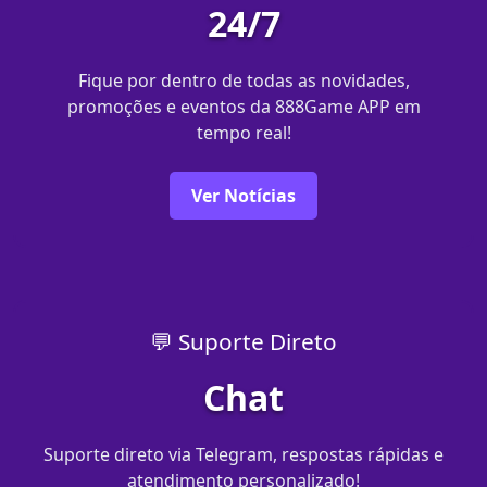
24/7
Fique por dentro de todas as novidades,
promoções e eventos da 888Game APP em
tempo real!
Ver Notícias
💬 Suporte Direto
Chat
Suporte direto via Telegram, respostas rápidas e
atendimento personalizado!