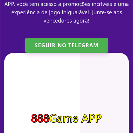
APP, você tem acesso a promoções incríveis e uma
experiência de jogo inigualável. Junte-se aos
vencedores agora!
SEGUIR NO TELEGRAM