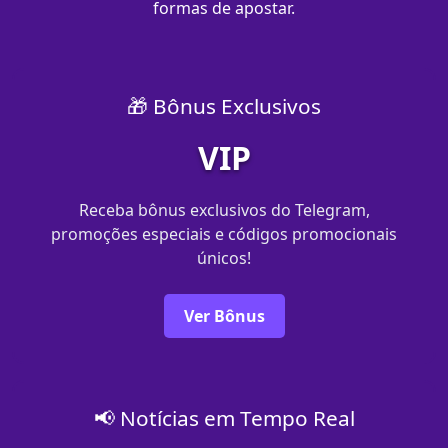
formas de apostar.
🎁 Bônus Exclusivos
VIP
Receba bônus exclusivos do Telegram,
promoções especiais e códigos promocionais
únicos!
Ver Bônus
📢 Notícias em Tempo Real