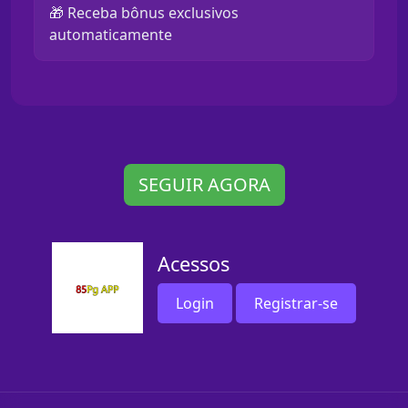
🎁 Receba bônus exclusivos
automaticamente
SEGUIR AGORA
Acessos
Login
Registrar-se