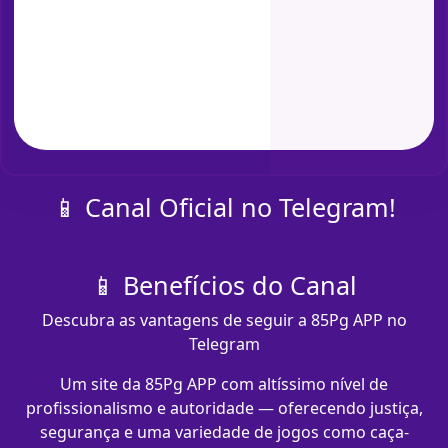
📱 Canal Oficial no Telegram!
📱 Benefícios do Canal
Descubra as vantagens de seguir a 85Pg APP no
Telegram
Um site da 85Pg APP com altíssimo nível de
profissionalismo e autoridade — oferecendo justiça,
segurança e uma variedade de jogos como caça-