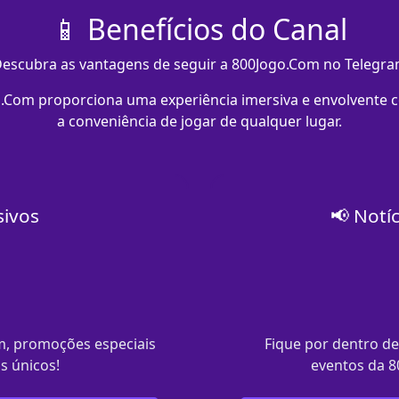
📱 Benefícios do Canal
escubra as vantagens de seguir a 800Jogo.Com no Telegr
.Com proporciona uma experiência imersiva e envolvente c
a conveniência de jogar de qualquer lugar.
sivos
📢 Notí
m, promoções especiais
Fique por dentro d
s únicos!
eventos da 8