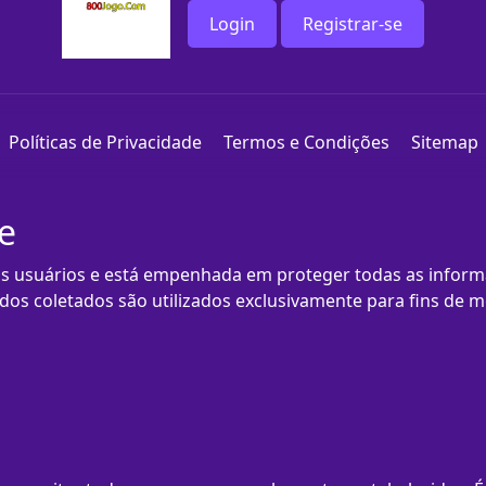
Login
Registrar-se
Políticas de Privacidade
Termos e Condições
Sitemap
de
eus usuários e está empenhada em proteger todas as inform
os coletados são utilizados exclusivamente para fins de m