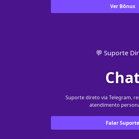
Ver Bônus
💬 Suporte Di
Cha
Suporte direto via Telegram, r
atendimento persona
Falar Suport