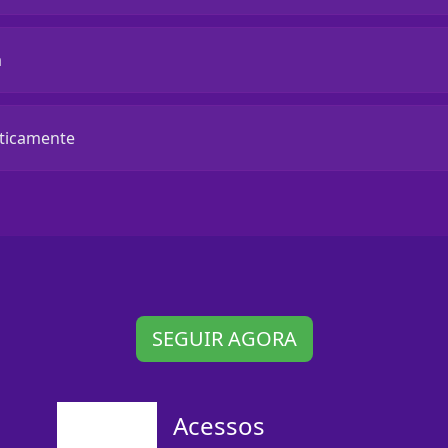
a
aticamente
SEGUIR AGORA
Acessos