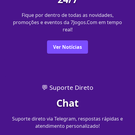
Fique por dentro de todas as novidades,
promoções e eventos da 7Jogos.Com em tempo
real!
Ver Notícias
💬 Suporte Direto
Chat
Suporte direto via Telegram, respostas rápidas e
atendimento personalizado!