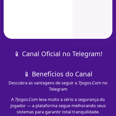
📱 Canal Oficial no Telegram!
📱 Benefícios do Canal
Descubra as vantagens de seguir a 7Jogos.Com no
Telegram
A 7Jogos.Com leva muito a sério a segurança do
jogador — a plataforma segue melhorando seus
sistemas para garantir total tranquilidade.