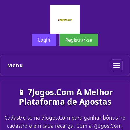
Login
Registrar-se
Menu
📱 7Jogos.Com A Melhor
Plataforma de Apostas
Cadastre-se na 7Jogos.Com para ganhar bônus no
cadastro e em cada recarga. Com a 7Jogos.Com,