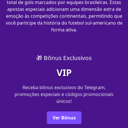
total de gols marcados por equipes brasileiras. Estas
apostas especiais adicionam uma dimensão extra de
emoção às competições continentais, permitindo que
você participe da história do futebol sul-americano de
forma ativa.
🎁 Bônus Exclusivos
VIP
Receba bônus exclusivos do Telegram,
promoções especiais e códigos promocionais
únicos!
Ver Bônus