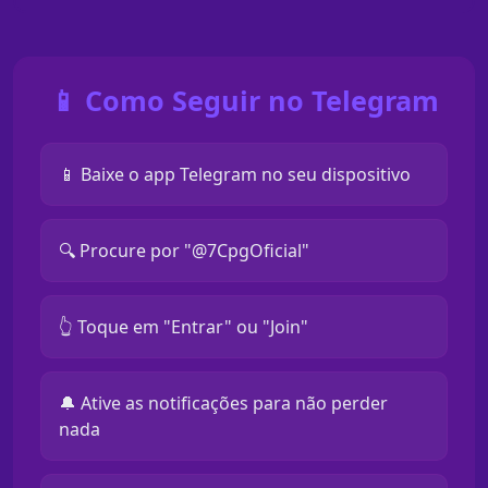
📱 Como Seguir no Telegram
📱 Baixe o app Telegram no seu dispositivo
🔍 Procure por "@7CpgOficial"
👆 Toque em "Entrar" ou "Join"
🔔 Ative as notificações para não perder
nada