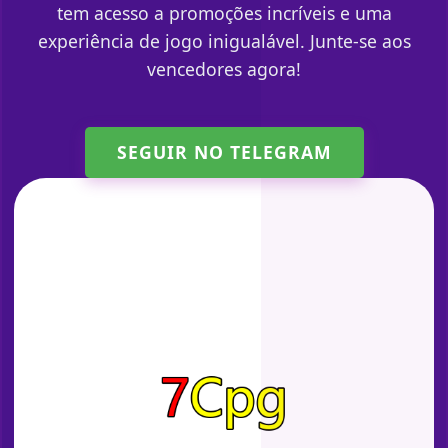
tem acesso a promoções incríveis e uma
experiência de jogo inigualável. Junte-se aos
vencedores agora!
SEGUIR NO TELEGRAM