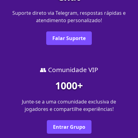
Suporte direto via Telegram, respostas rápidas e
atendimento personalizado!
Falar Suporte
👥 Comunidade VIP
1000+
Junte-se a uma comunidade exclusiva de
jogadores e compartilhe experiências!
Entrar Grupo