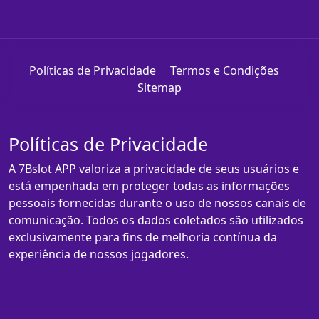
Políticas de Privacidade
Termos e Condições
Sitemap
Políticas de Privacidade
A 7Bslot APP valoriza a privacidade de seus usuários e
está empenhada em proteger todas as informações
pessoais fornecidas durante o uso de nossos canais de
comunicação. Todos os dados coletados são utilizados
exclusivamente para fins de melhoria contínua da
experiência de nossos jogadores.