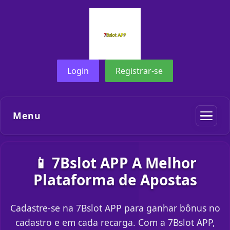
Login
Registrar-se
Menu
📱 7Bslot APP A Melhor
Plataforma de Apostas
Cadastre-se na 7Bslot APP para ganhar bônus no
cadastro e em cada recarga. Com a 7Bslot APP,