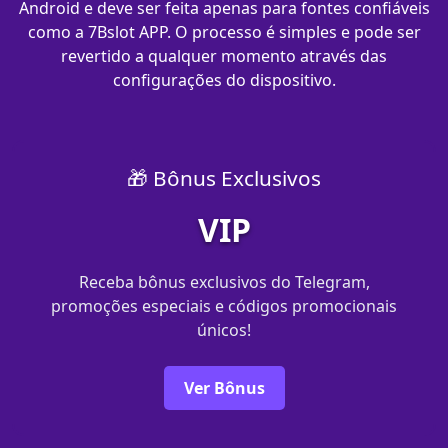
Android e deve ser feita apenas para fontes confiáveis
como a 7Bslot APP. O processo é simples e pode ser
revertido a qualquer momento através das
configurações do dispositivo.
🎁 Bônus Exclusivos
VIP
Receba bônus exclusivos do Telegram,
promoções especiais e códigos promocionais
únicos!
Ver Bônus