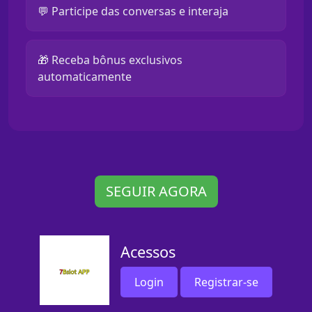
💬 Participe das conversas e interaja
🎁 Receba bônus exclusivos
automaticamente
SEGUIR AGORA
Acessos
Login
Registrar-se