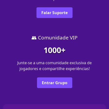
Falar Suporte
👥 Comunidade VIP
1000+
Junte-se a uma comunidade exclusiva de
jogadores e compartilhe experiências!
Entrar Grupo