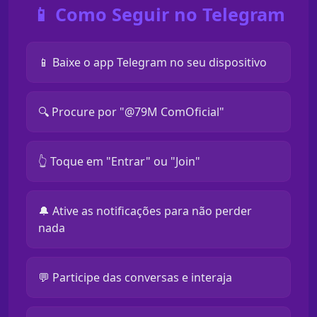
📱 Como Seguir no Telegram
📱 Baixe o app Telegram no seu dispositivo
🔍 Procure por "@79M ComOficial"
👆 Toque em "Entrar" ou "Join"
🔔 Ative as notificações para não perder
nada
💬 Participe das conversas e interaja