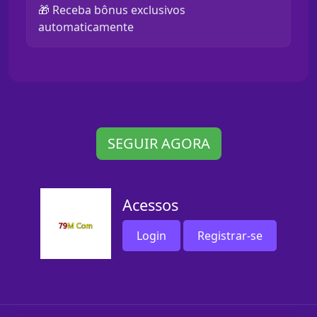
🎁 Receba bônus exclusivos
automaticamente
SEGUIR AGORA
Acessos
Login
Registrar-se