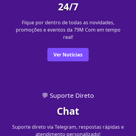
24/7
Fique por dentro de todas as novidades,
promoções e eventos da 79M Com em tempo
real!
Ver Notícias
💬 Suporte Direto
Chat
Suporte direto via Telegram, respostas rápidas e
atendimento personalizado!