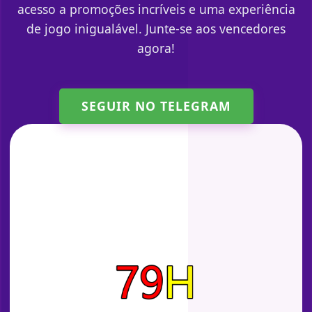
acesso a promoções incríveis e uma experiência
de jogo inigualável. Junte-se aos vencedores
agora!
SEGUIR NO TELEGRAM