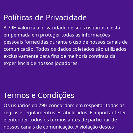
Políticas de Privacidade
A 79H valoriza a privacidade de seus usuários e está
empenhada em proteger todas as informações
pessoais fornecidas durante o uso de nossos canais de
comunicação. Todos os dados coletados são utilizados
exclusivamente para fins de melhoria contínua da
experiência de nossos jogadores.
Termos e Condições
Os usuários da 79H concordam em respeitar todas as
regras e regulamentos estabelecidos. É importante ler
e entender todos os termos antes de participar de
nossos canais de comunicação. A violação destes