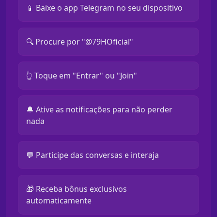
📱 Baixe o app Telegram no seu dispositivo
🔍 Procure por "@79HOficial"
👆 Toque em "Entrar" ou "Join"
🔔 Ative as notificações para não perder
nada
💬 Participe das conversas e interaja
🎁 Receba bônus exclusivos
automaticamente