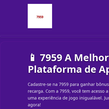
📱 7959 A Melhor
Plataforma de A
Cadastre-se na 7959 para ganhar bônus
recarga. Com a 7959, você tem acesso a
uma experiência de jogo inigualável. J
agora!