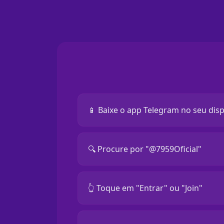
📱 Baixe o app Telegram no seu disp
🔍 Procure por "@7959Oficial"
👆 Toque em "Entrar" ou "Join"