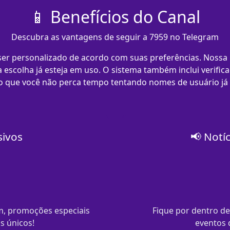
📱 Benefícios do Canal
Descubra as vantagens de seguir a 7959 no Telegram
ser personalizado de acordo com suas preferências. Nossa
escolha já esteja em uso. O sistema também inclui verific
o que você não perca tempo tentando nomes de usuário já
sivos
📢 Notí
m, promoções especiais
Fique por dentro d
s únicos!
eventos 