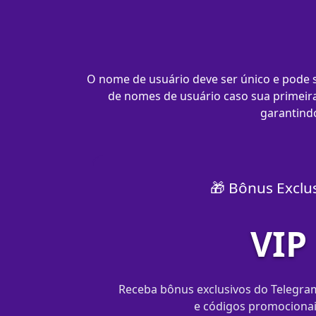
O nome de usuário deve ser único e pode 
de nomes de usuário caso sua primeira 
garantind
🎁 Bônus Exclu
VIP
Receba bônus exclusivos do Telegra
e códigos promocionai