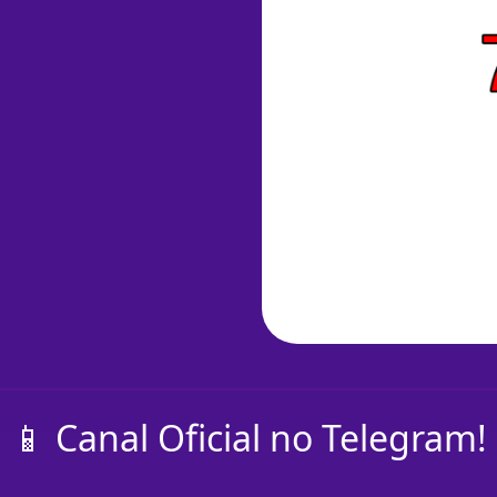
📱 Canal Oficial no Telegram!