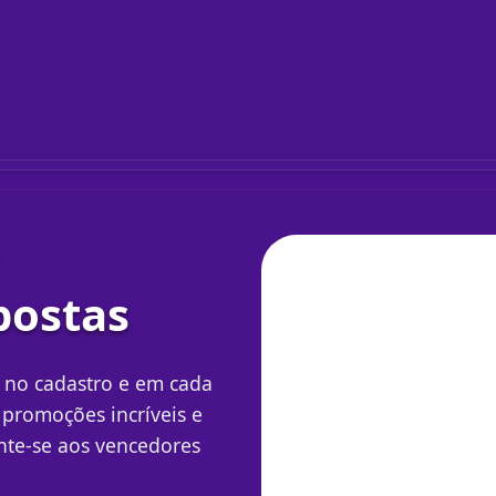
postas
 no cadastro e em cada
 promoções incríveis e
unte-se aos vencedores