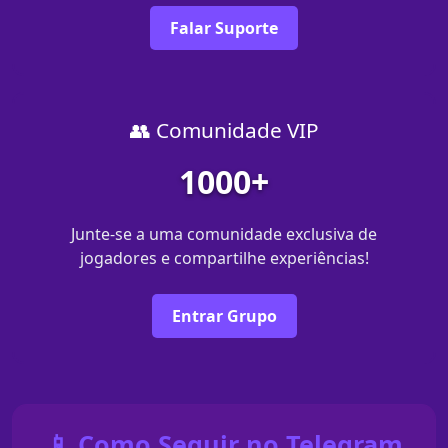
Falar Suporte
👥 Comunidade VIP
1000+
Junte-se a uma comunidade exclusiva de
jogadores e compartilhe experiências!
Entrar Grupo
📱 Como Seguir no Telegram