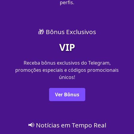
perfis.
🎁 Bônus Exclusivos
VIP
Receba bônus exclusivos do Telegram,
promoções especiais e códigos promocionais
únicos!
Ver Bônus
📢 Notícias em Tempo Real