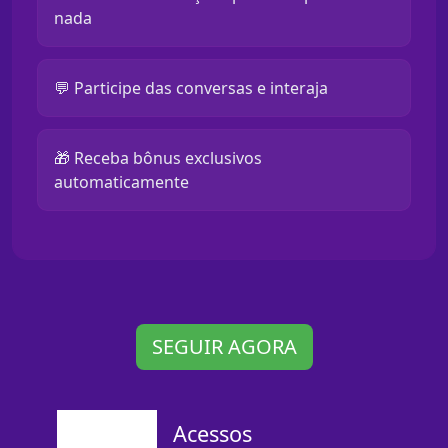
nada
💬 Participe das conversas e interaja
🎁 Receba bônus exclusivos
automaticamente
SEGUIR AGORA
Acessos