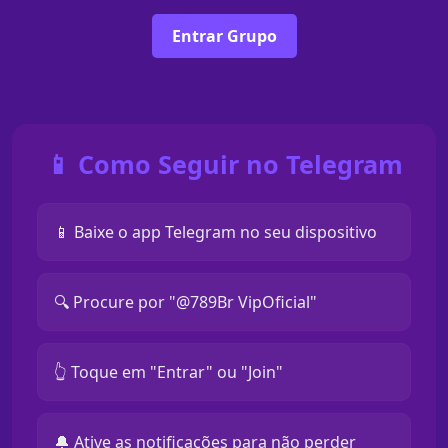
Entrar Grupo
📱 Como Seguir no Telegram
📱 Baixe o app Telegram no seu dispositivo
🔍 Procure por "@789Br VipOficial"
👆 Toque em "Entrar" ou "Join"
🔔 Ative as notificações para não perder