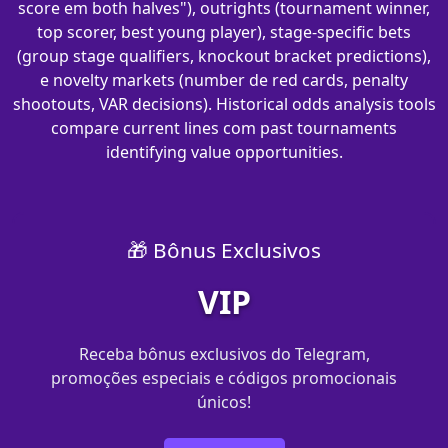
score em both halves"), outrights (tournament winner,
top scorer, best young player), stage-specific bets
(group stage qualifiers, knockout bracket predictions),
e novelty markets (number de red cards, penalty
shootouts, VAR decisions). Historical odds analysis tools
compare current lines com past tournaments
identifying value opportunities.
🎁 Bônus Exclusivos
VIP
Receba bônus exclusivos do Telegram,
promoções especiais e códigos promocionais
únicos!