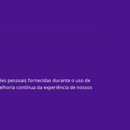
ões pessoais fornecidas durante o uso de
elhoria contínua da experiência de nossos