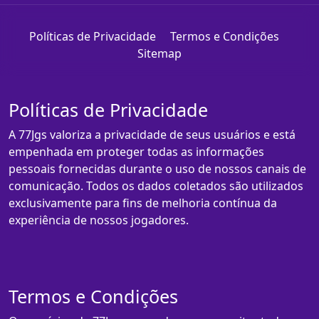
Políticas de Privacidade
Termos e Condições
Sitemap
Políticas de Privacidade
A 77Jgs valoriza a privacidade de seus usuários e está
empenhada em proteger todas as informações
pessoais fornecidas durante o uso de nossos canais de
comunicação. Todos os dados coletados são utilizados
exclusivamente para fins de melhoria contínua da
experiência de nossos jogadores.
Termos e Condições