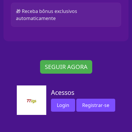
🎁 Receba bônus exclusivos
automaticamente
SEGUIR AGORA
Acessos
Login
Registrar-se