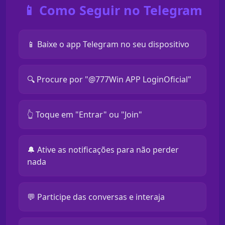
📱 Como Seguir no Telegram
📱 Baixe o app Telegram no seu dispositivo
🔍 Procure por "@777Win APP LoginOficial"
👆 Toque em "Entrar" ou "Join"
🔔 Ative as notificações para não perder
nada
💬 Participe das conversas e interaja