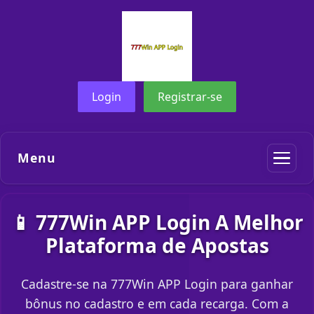
Login
Registrar-se
Menu
📱 777Win APP Login A Melhor
Plataforma de Apostas
Cadastre-se na 777Win APP Login para ganhar
bônus no cadastro e em cada recarga. Com a