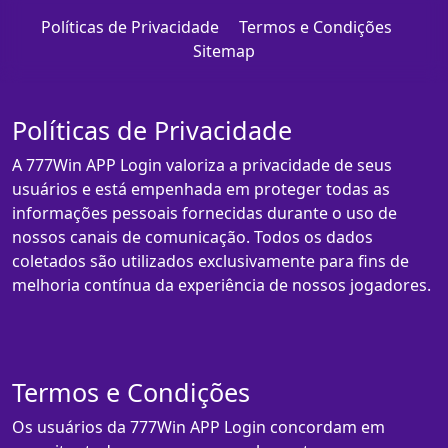
Políticas de Privacidade
Termos e Condições
Sitemap
Políticas de Privacidade
A 777Win APP Login valoriza a privacidade de seus
usuários e está empenhada em proteger todas as
informações pessoais fornecidas durante o uso de
nossos canais de comunicação. Todos os dados
coletados são utilizados exclusivamente para fins de
melhoria contínua da experiência de nossos jogadores.
Termos e Condições
Os usuários da 777Win APP Login concordam em