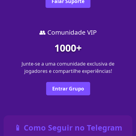
Falar Suporte
👥 Comunidade VIP
1000+
Junte-se a uma comunidade exclusiva de
jogadores e compartilhe experiências!
Entrar Grupo
📱 Como Seguir no Telegram