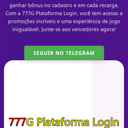
ganhar bônus no cadastro e em cada recarga.
Com a 777G Plataforma Login, você tem acesso a
promoções incríveis e uma experiência de jogo
inigualável. Junte-se aos vencedores agora!
SEGUIR NO TELEGRAM