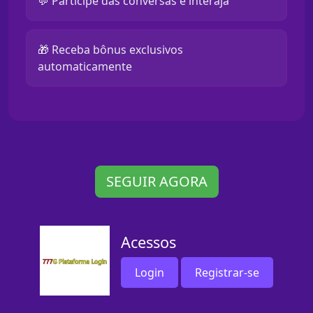
💬 Participe das conversas e interaja
🎁 Receba bônus exclusivos
automaticamente
SEGUIR AGORA
Acessos
Login
Registrar-se