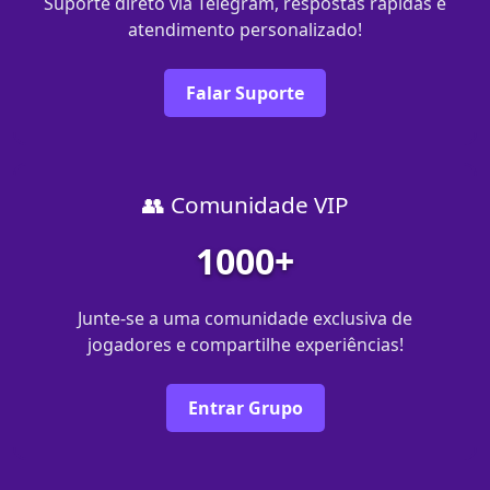
Suporte direto via Telegram, respostas rápidas e
atendimento personalizado!
Falar Suporte
👥 Comunidade VIP
1000+
Junte-se a uma comunidade exclusiva de
jogadores e compartilhe experiências!
Entrar Grupo