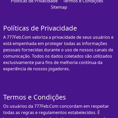
Políticas de Privacidade
Termos e Condições
Sitemap
Políticas de Privacidade
A 777Feb.Com valoriza a privacidade de seus usuários e
está empenhada em proteger todas as informações
pessoais fornecidas durante o uso de nossos canais de
comunicação. Todos os dados coletados são utilizados
exclusivamente para fins de melhoria contínua da
experiência de nossos jogadores.
Termos e Condições
Os usuários da 777Feb.Com concordam em respeitar
todas as regras e regulamentos estabelecidos. É