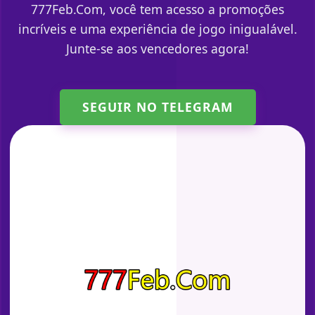
777Feb.Com, você tem acesso a promoções
incríveis e uma experiência de jogo inigualável.
Junte-se aos vencedores agora!
SEGUIR NO TELEGRAM