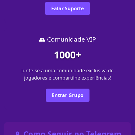
Falar Suporte
👥 Comunidade VIP
1000+
Junte-se a uma comunidade exclusiva de
jogadores e compartilhe experiências!
Entrar Grupo
📱 Como Seguir no Telegram