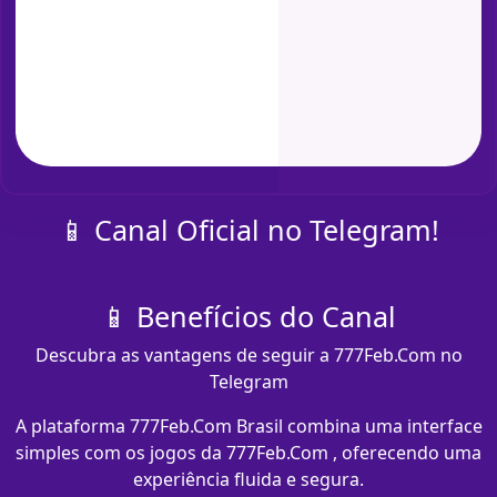
📱 Canal Oficial no Telegram!
📱 Benefícios do Canal
Descubra as vantagens de seguir a 777Feb.Com no
Telegram
A plataforma 777Feb.Com Brasil combina uma interface
simples com os jogos da 777Feb.Com , oferecendo uma
experiência fluida e segura.