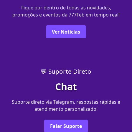
Fique por dentro de todas as novidades,
promoções e eventos da 777Feb em tempo real!
Ver Notícias
💬 Suporte Direto
Chat
Suporte direto via Telegram, respostas rápidas e
atendimento personalizado!
Falar Suporte