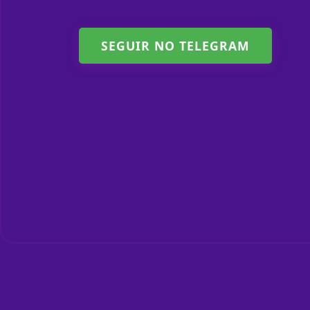
SEGUIR NO TELEGRAM