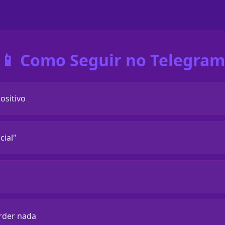
📱 Como Seguir no Telegram
ositivo
cial"
erder nada