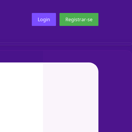
Login
Registrar-se