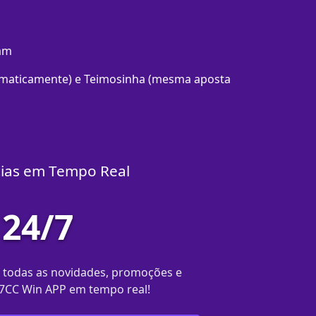
ram
omaticamente) e Teimosinha (mesma aposta
cias em Tempo Real
24/7
e todas as novidades, promoções e
7CC Win APP em tempo real!