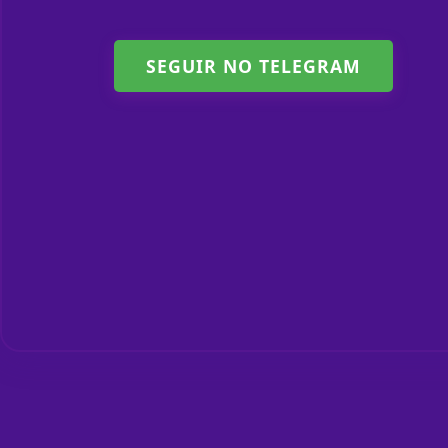
SEGUIR NO TELEGRAM