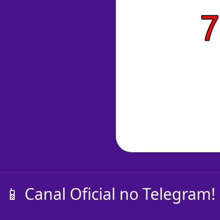
📱 Canal Oficial no Telegram!