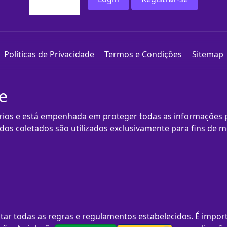
Políticas de Privacidade
Termos e Condições
Sitemap
de
ários e está empenhada em proteger todas as informações 
os coletados são utilizados exclusivamente para fins de m
r todas as regras e regulamentos estabelecidos. É import