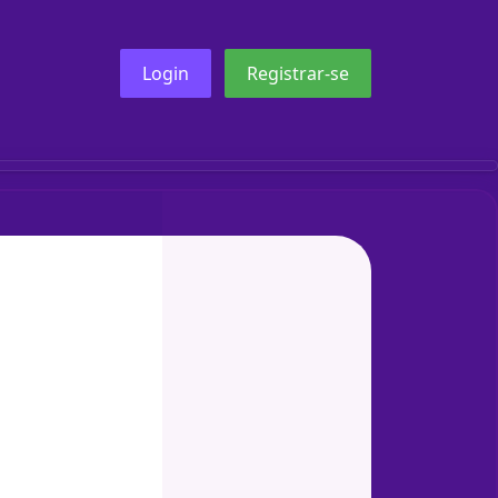
Login
Registrar-se