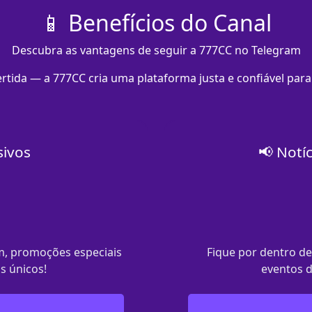
📱 Benefícios do Canal
Descubra as vantagens de seguir a 777CC no Telegram
rtida — a 777CC cria uma plataforma justa e confiável para 
sivos
📢 Notí
m, promoções especiais
Fique por dentro d
s únicos!
eventos d