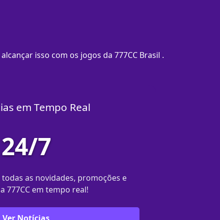
alcançar isso com os jogos da 777CC Brasil .
cias em Tempo Real
24/7
e todas as novidades, promoções e
a 777CC em tempo real!
Ver Notícias