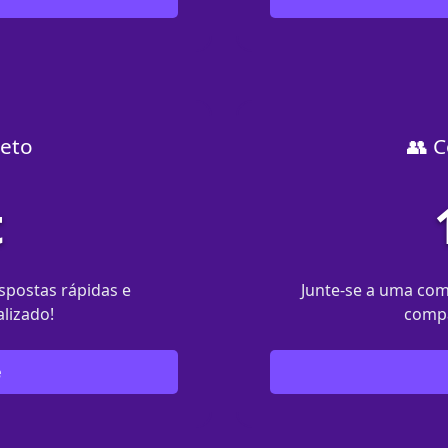
reto
👥 
t
espostas rápidas e
Junte-se a uma com
lizado!
compa
e