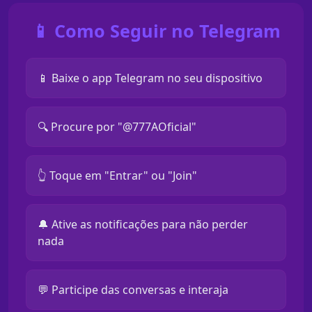
📱 Como Seguir no Telegram
📱 Baixe o app Telegram no seu dispositivo
🔍 Procure por "@777AOficial"
👆 Toque em "Entrar" ou "Join"
🔔 Ative as notificações para não perder
nada
💬 Participe das conversas e interaja