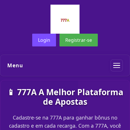
Login
Registrar-se
Menu
📱 777A A Melhor Plataforma
de Apostas
Cadastre-se na 777A para ganhar bônus no
cadastro e em cada recarga. Com a 777A, você