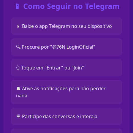
📱 Como Seguir no Telegram
📱 Baixe o app Telegram no seu dispositivo
🔍 Procure por "@76N LoginOficial"
👆 Toque em "Entrar" ou "Join"
🔔 Ative as notificações para não perder
nada
💬 Participe das conversas e interaja