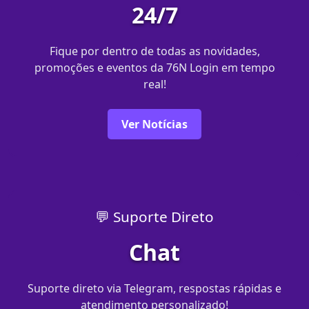
24/7
Fique por dentro de todas as novidades,
promoções e eventos da 76N Login em tempo
real!
Ver Notícias
💬 Suporte Direto
Chat
Suporte direto via Telegram, respostas rápidas e
atendimento personalizado!