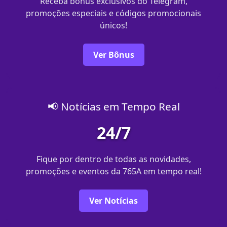
Receba bônus exclusivos do Telegram,
promoções especiais e códigos promocionais
únicos!
Ver Bônus
📢 Notícias em Tempo Real
24/7
Fique por dentro de todas as novidades,
promoções e eventos da 765A em tempo real!
Ver Notícias