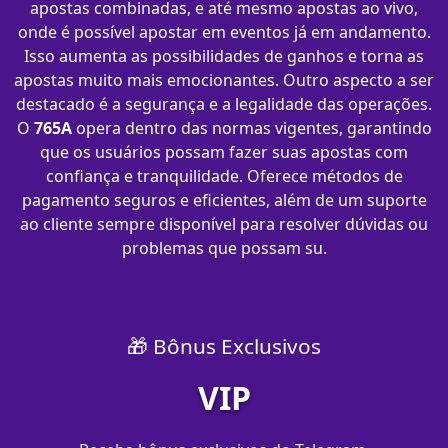
apostas combinadas, e até mesmo apostas ao vivo,
onde é possível apostar em eventos já em andamento.
Isso aumenta as possibilidades de ganhos e torna as
apostas muito mais emocionantes. Outro aspecto a ser
destacado é a segurança e a legalidade das operações.
O
765A
opera dentro das normas vigentes, garantindo
que os usuários possam fazer suas apostas com
confiança e tranquilidade. Oferece métodos de
pagamento seguros e eficientes, além de um suporte
ao cliente sempre disponível para resolver dúvidas ou
problemas que possam su.
🎁 Bônus Exclusivos
VIP