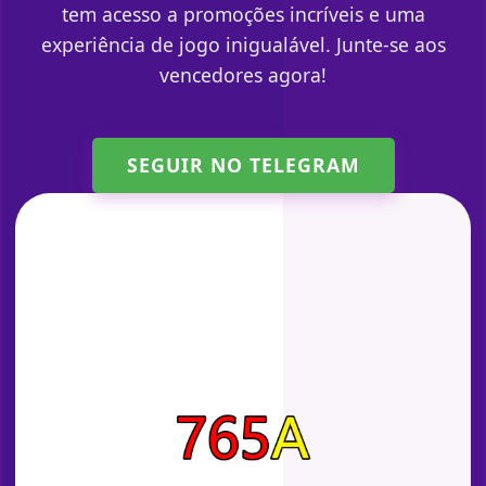
tem acesso a promoções incríveis e uma
experiência de jogo inigualável. Junte-se aos
vencedores agora!
SEGUIR NO TELEGRAM