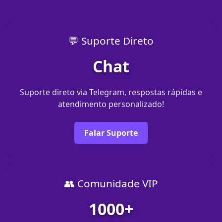
💬 Suporte Direto
Chat
Suporte direto via Telegram, respostas rápidas e
atendimento personalizado!
Falar Suporte
👥 Comunidade VIP
1000+