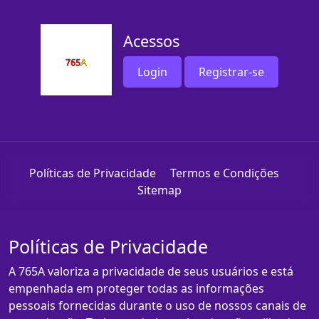
Acessos
Login
Registrar-se
Políticas de Privacidade
Termos e Condições
Sitemap
Políticas de Privacidade
A 765A valoriza a privacidade de seus usuários e está
empenhada em proteger todas as informações
pessoais fornecidas durante o uso de nossos canais de