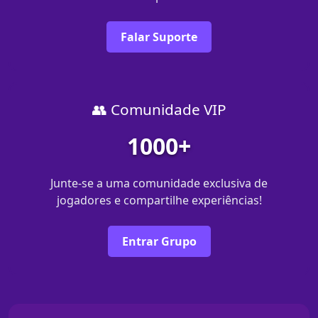
Falar Suporte
👥 Comunidade VIP
1000+
Junte-se a uma comunidade exclusiva de
jogadores e compartilhe experiências!
Entrar Grupo