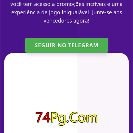
você tem acesso a promoções incríveis e uma
experiência de jogo inigualável. Junte-se aos
vencedores agora!
SEGUIR NO TELEGRAM