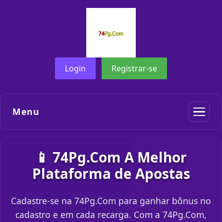
Login
Registrar-se
Menu
📱 74Pg.Com A Melhor
Plataforma de Apostas
Cadastre-se na 74Pg.Com para ganhar bônus no
cadastro e em cada recarga. Com a 74Pg.Com,