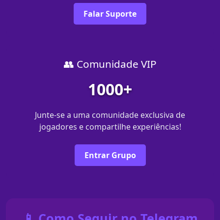
Falar Suporte
👥 Comunidade VIP
1000+
Junte-se a uma comunidade exclusiva de
jogadores e compartilhe experiências!
Entrar Grupo
📱 Como Seguir no Telegram