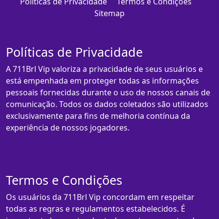
Políticas de Privacidade
Termos e Condições
Sitemap
Políticas de Privacidade
A 711Brl Vip valoriza a privacidade de seus usuários e
está empenhada em proteger todas as informações
pessoais fornecidas durante o uso de nossos canais de
comunicação. Todos os dados coletados são utilizados
exclusivamente para fins de melhoria contínua da
experiência de nossos jogadores.
Termos e Condições
Os usuários da 711Brl Vip concordam em respeitar
todas as regras e regulamentos estabelecidos. É