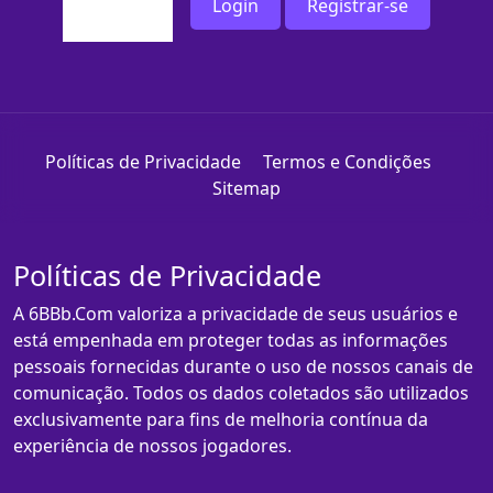
Login
Registrar-se
Políticas de Privacidade
Termos e Condições
Sitemap
Políticas de Privacidade
A 6BBb.Com valoriza a privacidade de seus usuários e
está empenhada em proteger todas as informações
pessoais fornecidas durante o uso de nossos canais de
comunicação. Todos os dados coletados são utilizados
exclusivamente para fins de melhoria contínua da
experiência de nossos jogadores.