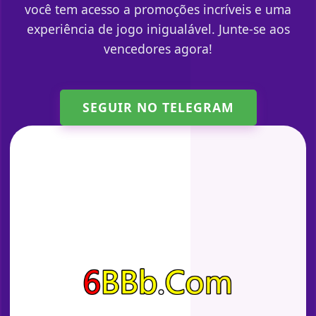
você tem acesso a promoções incríveis e uma
experiência de jogo inigualável. Junte-se aos
vencedores agora!
SEGUIR NO TELEGRAM