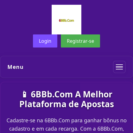
Login
Registrar-se
Menu
📱 6BBb.Com A Melhor
Plataforma de Apostas
Cadastre-se na 6BBb.Com para ganhar bônus no
cadastro e em cada recarga. Com a 6BBb.Com,