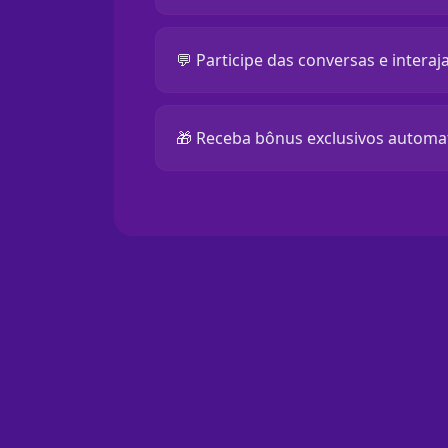
💬 Participe das conversas e interaj
🎁 Receba bônus exclusivos autom