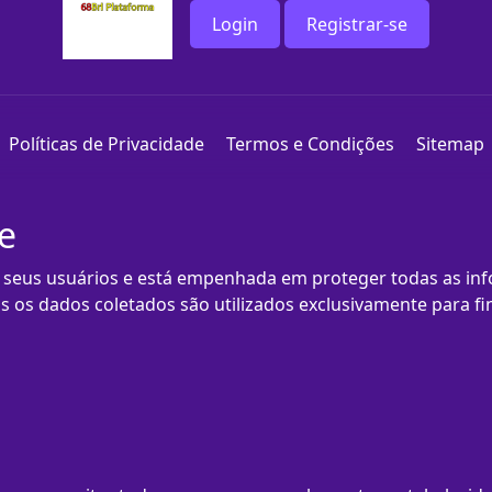
Login
Registrar-se
Políticas de Privacidade
Termos e Condições
Sitemap
de
de seus usuários e está empenhada em proteger todas as in
 os dados coletados são utilizados exclusivamente para fi