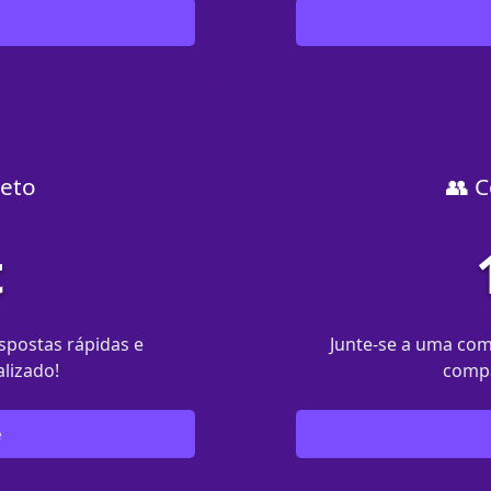
reto
👥 
t
espostas rápidas e
Junte-se a uma com
lizado!
compa
e