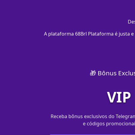
Des
A plataforma 68Brl Plataforma é justa e
🎁 Bônus Exclu
VIP
Receba bônus exclusivos do Telegra
e códigos promocionai