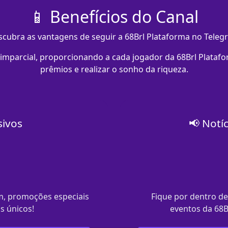
📱 Benefícios do Canal
cubra as vantagens de seguir a 68Brl Plataforma no Teleg
 imparcial, proporcionando a cada jogador da 68Brl Plataf
prêmios e realizar o sonho da riqueza.
sivos
📢 Notí
m, promoções especiais
Fique por dentro d
s únicos!
eventos da 68B