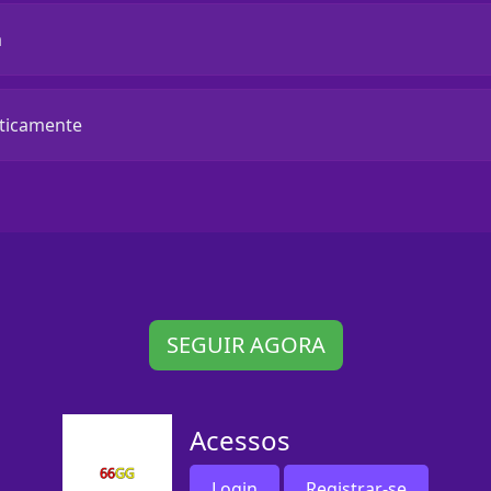
a
aticamente
SEGUIR AGORA
Acessos
Login
Registrar-se