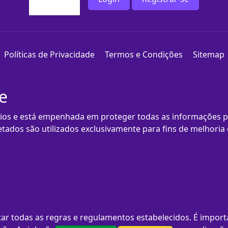
Políticas de Privacidade
Termos e Condições
Sitemap
de
ários e está empenhada em proteger todas as informações p
tados são utilizados exclusivamente para fins de melhoria
r todas as regras e regulamentos estabelecidos. É importa