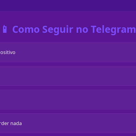
📱 Como Seguir no Telegram
ositivo
erder nada