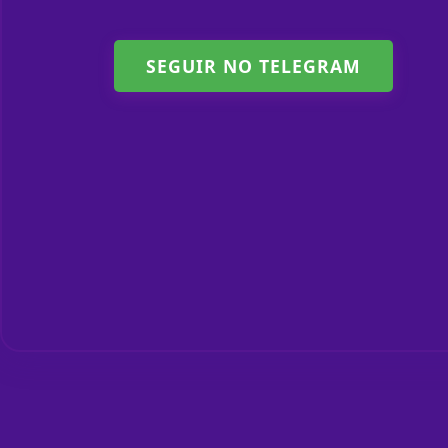
SEGUIR NO TELEGRAM