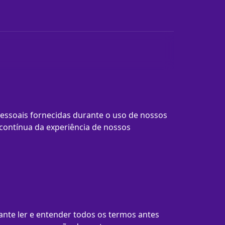
essoais fornecidas durante o uso de nossos
 contínua da experiência de nossos
nte ler e entender todos os termos antes