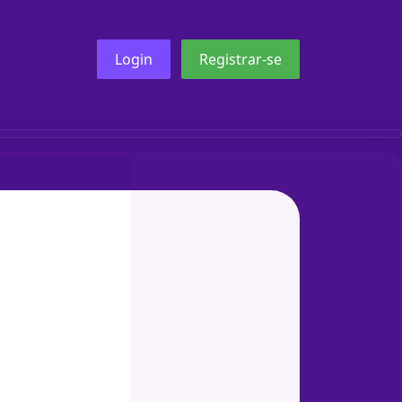
Login
Registrar-se