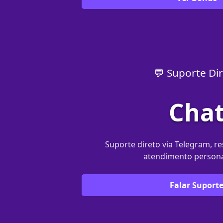
💬 Suporte Di
Cha
Suporte direto via Telegram, r
atendimento persona
Falar Suport