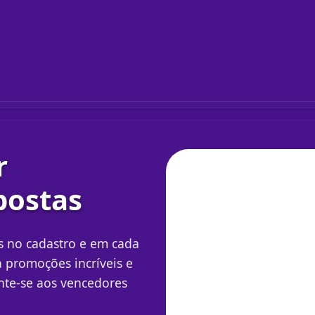
r
postas
 no cadastro e em cada
 promoções incríveis e
unte-se aos vencedores