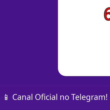
📱 Canal Oficial no Telegram!