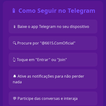
📱 Como Seguir no Telegram
📱 Baixe o app Telegram no seu dispositivo
🔍 Procure por "@6615.ComOficial"
👆 Toque em "Entrar" ou "Join"
🔔 Ative as notificações para não perder
nada
💬 Participe das conversas e interaja