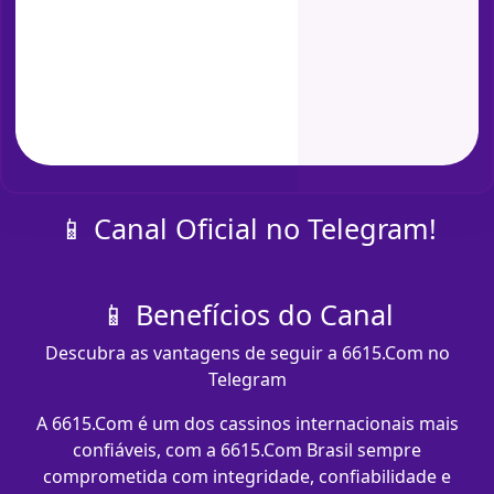
📱 Canal Oficial no Telegram!
📱 Benefícios do Canal
Descubra as vantagens de seguir a 6615.Com no
Telegram
A 6615.Com é um dos cassinos internacionais mais
confiáveis, com a 6615.Com Brasil sempre
comprometida com integridade, confiabilidade e