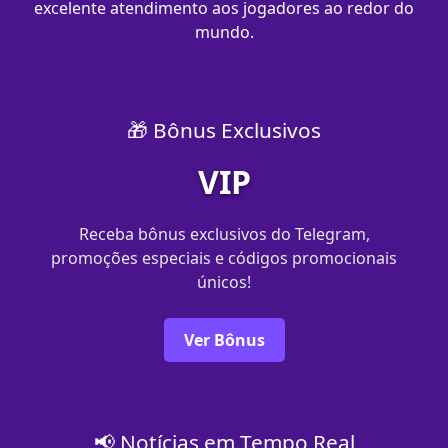
excelente atendimento aos jogadores ao redor do
mundo.
🎁 Bônus Exclusivos
VIP
Receba bônus exclusivos do Telegram,
promoções especiais e códigos promocionais
únicos!
Ver Bônus
📢 Notícias em Tempo Real