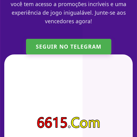
você tem acesso a promoções incríveis e uma
experiência de jogo inigualável. Junte-se aos
vencedores agora!
SEGUIR NO TELEGRAM