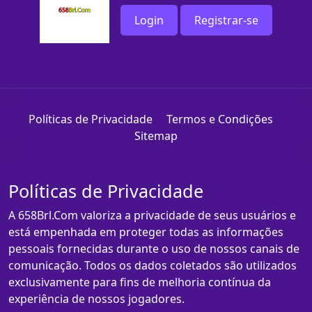
Login
Registrar-se
Políticas de Privacidade
Termos e Condições
Sitemap
Políticas de Privacidade
A 658Brl.Com valoriza a privacidade de seus usuários e
está empenhada em proteger todas as informações
pessoais fornecidas durante o uso de nossos canais de
comunicação. Todos os dados coletados são utilizados
exclusivamente para fins de melhoria contínua da
experiência de nossos jogadores.