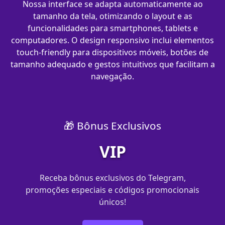
Nossa interface se adapta automaticamente ao
tamanho da tela, otimizando o layout e as
funcionalidades para smartphones, tablets e
computadores. O design responsivo inclui elementos
touch-friendly para dispositivos móveis, botões de
tamanho adequado e gestos intuitivos que facilitam a
navegação.
🎁 Bônus Exclusivos
VIP
Receba bônus exclusivos do Telegram,
promoções especiais e códigos promocionais
únicos!