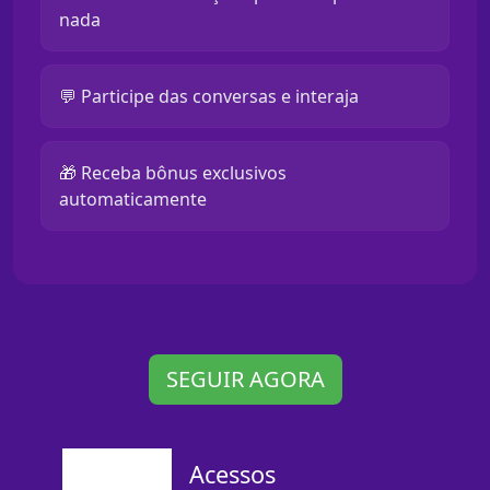
nada
💬 Participe das conversas e interaja
🎁 Receba bônus exclusivos
automaticamente
SEGUIR AGORA
Acessos