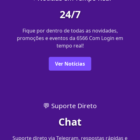
24/7
Fique por dentro de todas as novidades,
promoções e eventos da 6566 Com Login em
tempo real!
Ver Notícias
💬 Suporte Direto
Chat
Suporte direto via Telegram, respostas rápidas e