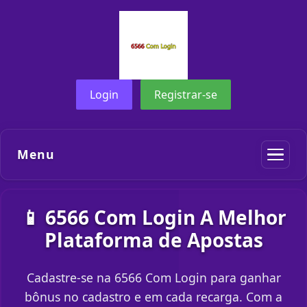
Login
Registrar-se
Menu
📱 6566 Com Login A Melhor
Plataforma de Apostas
Cadastre-se na 6566 Com Login para ganhar
bônus no cadastro e em cada recarga. Com a