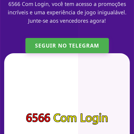
6566 Com Login, você tem acesso a promoções
incríveis e uma experiência de jogo inigualável.
Junte-se aos vencedores agora!
SEGUIR NO TELEGRAM