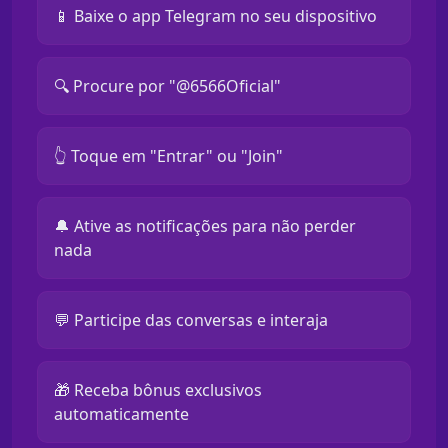
📱 Baixe o app Telegram no seu dispositivo
🔍 Procure por "@6566Oficial"
👆 Toque em "Entrar" ou "Join"
🔔 Ative as notificações para não perder
nada
💬 Participe das conversas e interaja
🎁 Receba bônus exclusivos
automaticamente