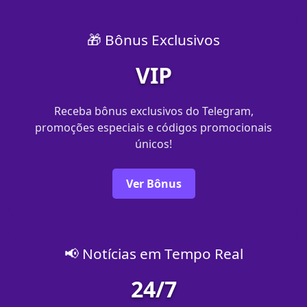
🎁 Bônus Exclusivos
VIP
Receba bônus exclusivos do Telegram,
promoções especiais e códigos promocionais
únicos!
Ver Bônus
📢 Notícias em Tempo Real
24/7