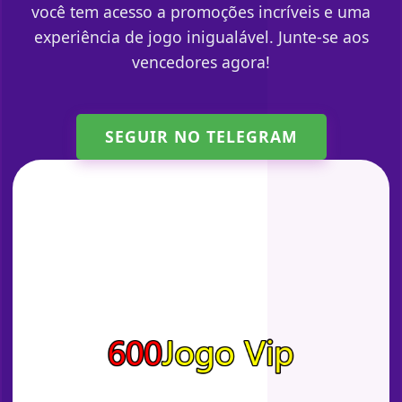
você tem acesso a promoções incríveis e uma
experiência de jogo inigualável. Junte-se aos
vencedores agora!
SEGUIR NO TELEGRAM