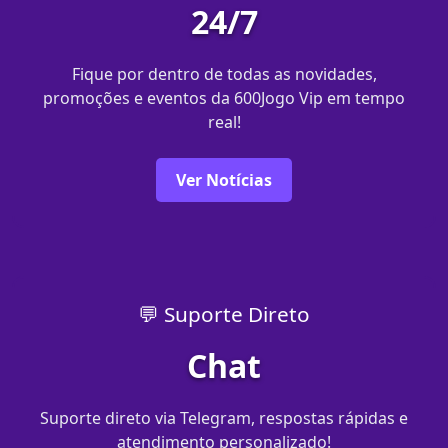
24/7
Fique por dentro de todas as novidades,
promoções e eventos da 600Jogo Vip em tempo
real!
Ver Notícias
💬 Suporte Direto
Chat
Suporte direto via Telegram, respostas rápidas e
atendimento personalizado!