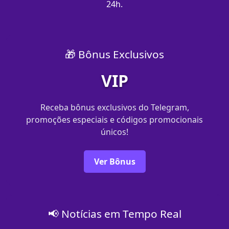
24h.
🎁 Bônus Exclusivos
VIP
Receba bônus exclusivos do Telegram,
promoções especiais e códigos promocionais
únicos!
Ver Bônus
📢 Notícias em Tempo Real