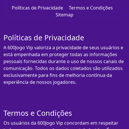
Políticas de Privacidade
Termos e Condições
Sitemap
Políticas de Privacidade
A 600Jogo Vip valoriza a privacidade de seus usuários e
está empenhada em proteger todas as informações
pessoais fornecidas durante o uso de nossos canais de
comunicação. Todos os dados coletados são utilizados
exclusivamente para fins de melhoria contínua da
experiência de nossos jogadores.
Termos e Condições
Os usuários da 600Jogo Vip concordam em respeitar