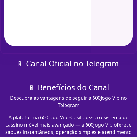
📱 Canal Oficial no Telegram!
📱 Benefícios do Canal
Descubra as vantagens de seguir a 600Jogo Vip no
Telegram
A plataforma 600Jogo Vip Brasil possui o sistema de
cassino móvel mais avançado — a 600Jogo Vip oferece
saques instantâneos, operação simples e atendimento