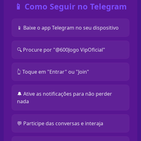
📱 Como Seguir no Telegram
📱 Baixe o app Telegram no seu dispositivo
🔍 Procure por "@600Jogo VipOficial"
👆 Toque em "Entrar" ou "Join"
🔔 Ative as notificações para não perder
nada
💬 Participe das conversas e interaja