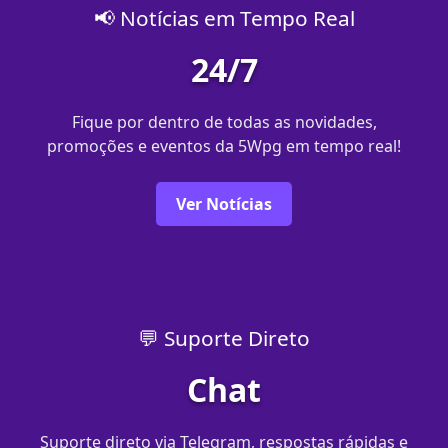
📢 Notícias em Tempo Real
24/7
Fique por dentro de todas as novidades,
promoções e eventos da 5Wpg em tempo real!
Ver Notícias
💬 Suporte Direto
Chat
Suporte direto via Telegram, respostas rápidas e