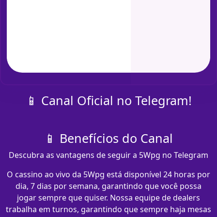
📱 Canal Oficial no Telegram!
📱 Benefícios do Canal
Descubra as vantagens de seguir a 5Wpg no Telegram
O cassino ao vivo da 5Wpg está disponível 24 horas por
dia, 7 dias por semana, garantindo que você possa
jogar sempre que quiser. Nossa equipe de dealers
trabalha em turnos, garantindo que sempre haja mesas