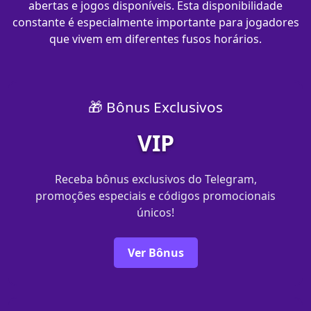
abertas e jogos disponíveis. Esta disponibilidade
constante é especialmente importante para jogadores
que vivem em diferentes fusos horários.
🎁 Bônus Exclusivos
VIP
Receba bônus exclusivos do Telegram,
promoções especiais e códigos promocionais
únicos!
Ver Bônus