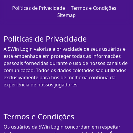
Políticas de Privacidade
Termos e Condições
Sitemap
Políticas de Privacidade
A 5Win Login valoriza a privacidade de seus usuários e
está empenhada em proteger todas as informações
pessoais fornecidas durante o uso de nossos canais de
comunicação. Todos os dados coletados são utilizados
exclusivamente para fins de melhoria contínua da
experiência de nossos jogadores.
Termos e Condições
Os usuários da 5Win Login concordam em respeitar