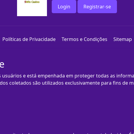
Login
Registrar-se
Políticas de Privacidade
Termos e Condições
Sitemap
de
us usuários e está empenhada em proteger todas as inform
os coletados são utilizados exclusivamente para fins de m