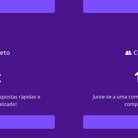
reto
👥 
t
espostas rápidas e
Junte-se a uma com
lizado!
compa
e