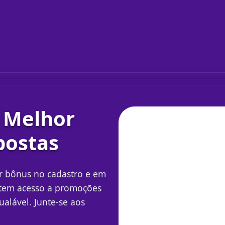
A Melhor
postas
r bônus no cadastro e em
 tem acesso a promoções
ualável. Junte-se aos