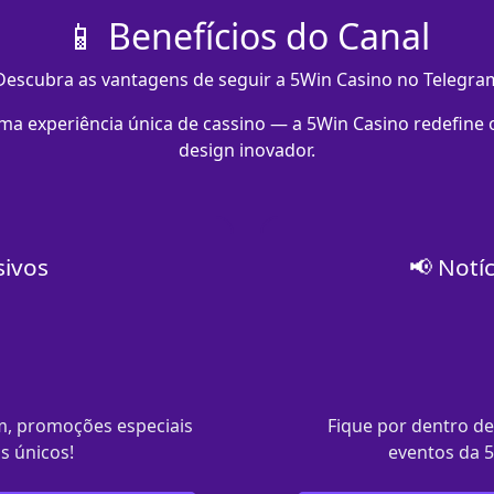
📱 Benefícios do Canal
Descubra as vantagens de seguir a 5Win Casino no Telegra
ma experiência única de cassino — a 5Win Casino redefine o
design inovador.
sivos
📢 Notí
m, promoções especiais
Fique por dentro d
s únicos!
eventos da 