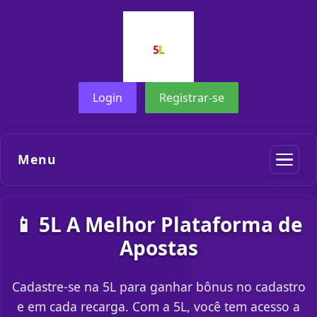
Login
Registrar-se
Menu
📱 5L A Melhor Plataforma de
Apostas
Cadastre-se na 5L para ganhar bônus no cadastro
e em cada recarga. Com a 5L, você tem acesso a