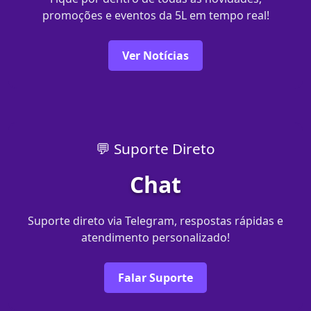
promoções e eventos da 5L em tempo real!
Ver Notícias
💬 Suporte Direto
Chat
Suporte direto via Telegram, respostas rápidas e
atendimento personalizado!
Falar Suporte