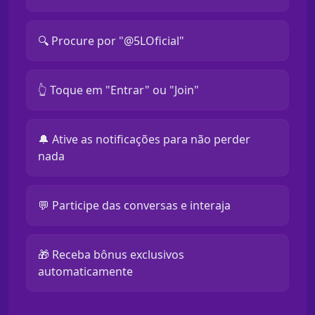
🔍 Procure por "@5LOficial"
👆 Toque em "Entrar" ou "Join"
🔔 Ative as notificações para não perder
nada
💬 Participe das conversas e interaja
🎁 Receba bônus exclusivos
automaticamente