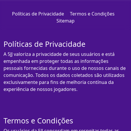
Políticas de Privacidade
Termos e Condições
Sitemap
Políticas de Privacidade
A 5JJ valoriza a privacidade de seus usuários e está
empenhada em proteger todas as informações
pessoais fornecidas durante o uso de nossos canais de
comunicação. Todos os dados coletados são utilizados
exclusivamente para fins de melhoria contínua da
experiência de nossos jogadores.
Termos e Condições
Os usuários da 5JJ concordam em respeitar todas as