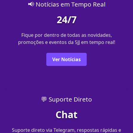
📢 Notícias em Tempo Real
24/7
Fique por dentro de todas as novidades,
promoções e eventos da 5JJ em tempo real!
Ver Notícias
💬 Suporte Direto
Chat
Suporte direto via Telegram, respostas rápidas e