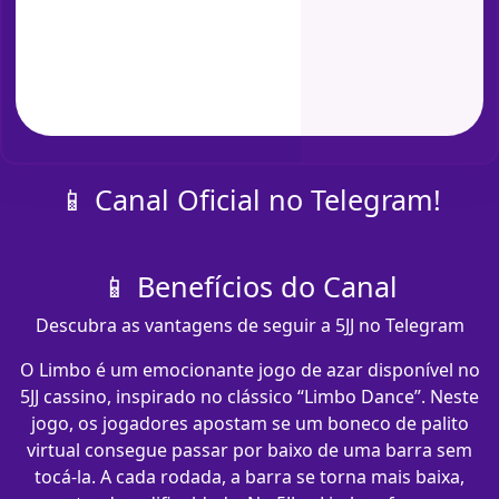
📱 Canal Oficial no Telegram!
📱 Benefícios do Canal
Descubra as vantagens de seguir a 5JJ no Telegram
O Limbo é um emocionante jogo de azar disponível no
5JJ cassino, inspirado no clássico “Limbo Dance”. Neste
jogo, os jogadores apostam se um boneco de palito
virtual consegue passar por baixo de uma barra sem
tocá-la. A cada rodada, a barra se torna mais baixa,