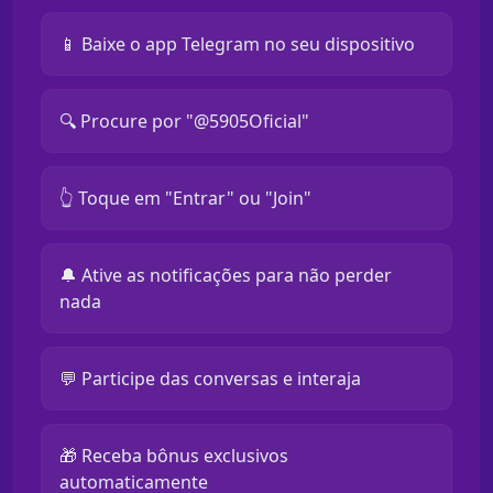
📱 Baixe o app Telegram no seu dispositivo
🔍 Procure por "@5905Oficial"
👆 Toque em "Entrar" ou "Join"
🔔 Ative as notificações para não perder
nada
💬 Participe das conversas e interaja
🎁 Receba bônus exclusivos
automaticamente