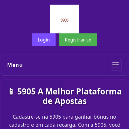
Login
Registrar-se
Menu
📱 5905 A Melhor Plataforma
de Apostas
Cadastre-se na 5905 para ganhar bônus no
cadastro e em cada recarga. Com a 5905, você