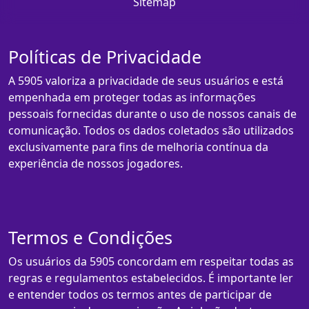
Sitemap
Políticas de Privacidade
A 5905 valoriza a privacidade de seus usuários e está
empenhada em proteger todas as informações
pessoais fornecidas durante o uso de nossos canais de
comunicação. Todos os dados coletados são utilizados
exclusivamente para fins de melhoria contínua da
experiência de nossos jogadores.
Termos e Condições
Os usuários da 5905 concordam em respeitar todas as
regras e regulamentos estabelecidos. É importante ler
e entender todos os termos antes de participar de