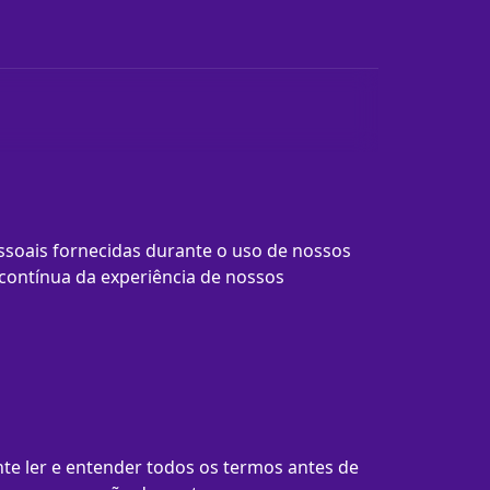
ssoais fornecidas durante o uso de nossos
 contínua da experiência de nossos
te ler e entender todos os termos antes de