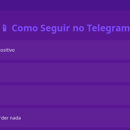
📱 Como Seguir no Telegram
ositivo
erder nada