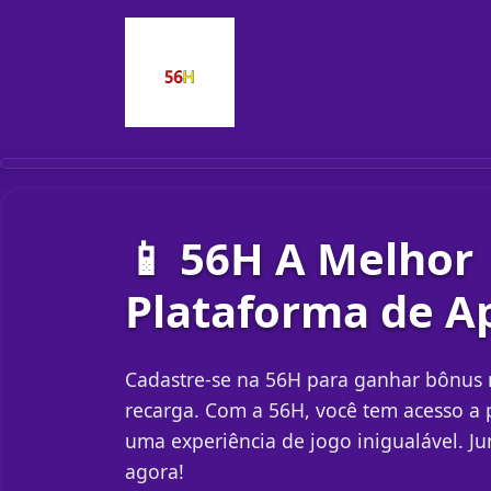
📱 56H A Melhor
Plataforma de A
Cadastre-se na 56H para ganhar bônus 
recarga. Com a 56H, você tem acesso a 
uma experiência de jogo inigualável. J
agora!