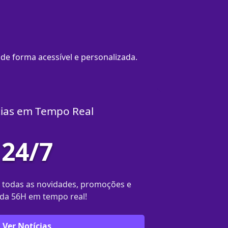
de forma acessível e personalizada.
cias em Tempo Real
24/7
e todas as novidades, promoções e
 da 56H em tempo real!
Ver Notícias