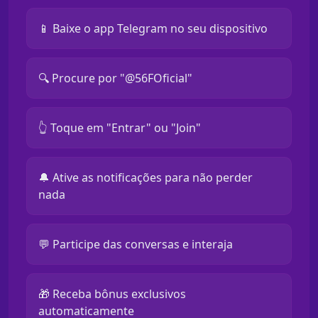
📱 Baixe o app Telegram no seu dispositivo
🔍 Procure por "@56FOficial"
👆 Toque em "Entrar" ou "Join"
🔔 Ative as notificações para não perder
nada
💬 Participe das conversas e interaja
🎁 Receba bônus exclusivos
automaticamente