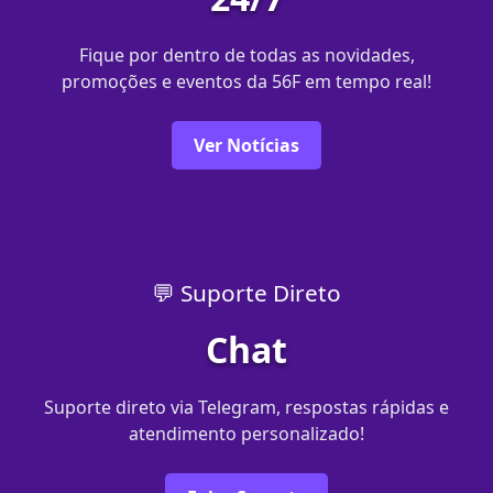
Fique por dentro de todas as novidades,
promoções e eventos da 56F em tempo real!
Ver Notícias
💬 Suporte Direto
Chat
Suporte direto via Telegram, respostas rápidas e
atendimento personalizado!