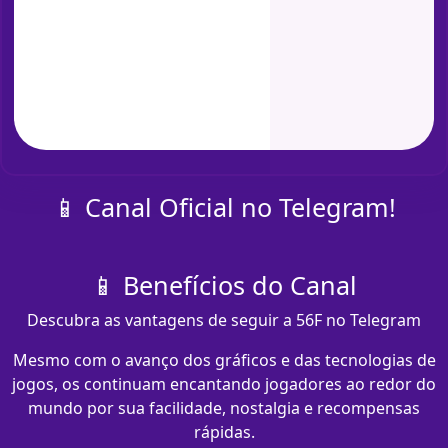
📱 Canal Oficial no Telegram!
📱 Benefícios do Canal
Descubra as vantagens de seguir a 56F no Telegram
Mesmo com o avanço dos gráficos e das tecnologias de
jogos, os continuam encantando jogadores ao redor do
mundo por sua facilidade, nostalgia e recompensas
rápidas.