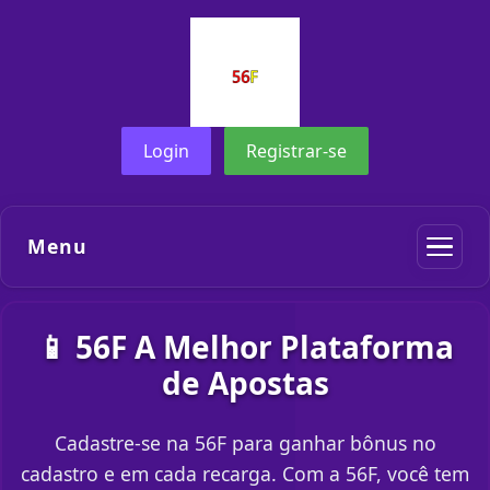
Login
Registrar-se
Menu
📱 56F A Melhor Plataforma
de Apostas
Cadastre-se na 56F para ganhar bônus no
cadastro e em cada recarga. Com a 56F, você tem