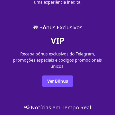
uma experiência inédita.
🎁 Bônus Exclusivos
VIP
Receba bônus exclusivos do Telegram,
promoções especiais e códigos promocionais
únicos!
Ver Bônus
📢 Notícias em Tempo Real