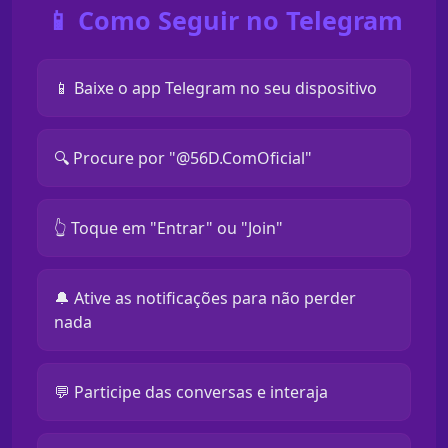
📱 Como Seguir no Telegram
📱 Baixe o app Telegram no seu dispositivo
🔍 Procure por "@56D.ComOficial"
👆 Toque em "Entrar" ou "Join"
🔔 Ative as notificações para não perder
nada
💬 Participe das conversas e interaja