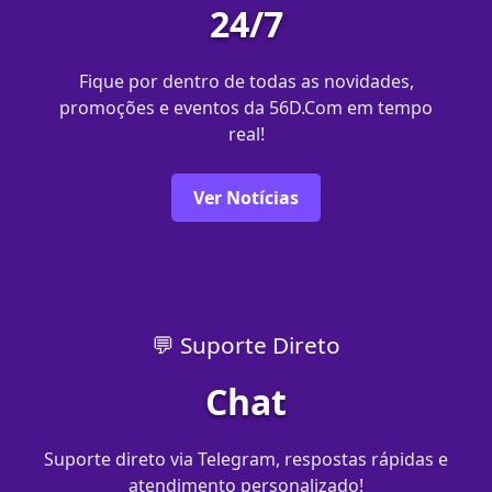
24/7
Fique por dentro de todas as novidades,
promoções e eventos da 56D.Com em tempo
real!
Ver Notícias
💬 Suporte Direto
Chat
Suporte direto via Telegram, respostas rápidas e
atendimento personalizado!