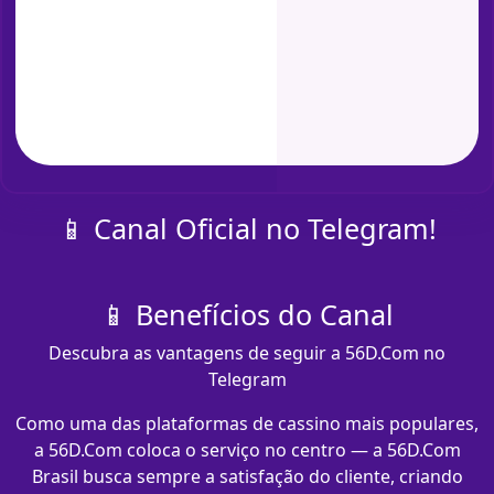
📱 Canal Oficial no Telegram!
📱 Benefícios do Canal
Descubra as vantagens de seguir a 56D.Com no
Telegram
Como uma das plataformas de cassino mais populares,
a 56D.Com coloca o serviço no centro — a 56D.Com
Brasil busca sempre a satisfação do cliente, criando