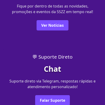
Fique por dentro de todas as novidades,
promoções e eventos da 55ZZ em tempo real!
Ver Notícias
💬 Suporte Direto
Chat
Suporte direto via Telegram, respostas rápidas e
atendimento personalizado!
Falar Suporte