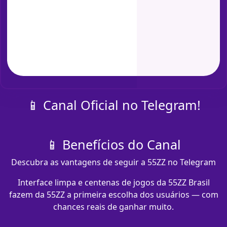
📱 Canal Oficial no Telegram!
📱 Benefícios do Canal
Descubra as vantagens de seguir a 55ZZ no Telegram
Interface limpa e centenas de jogos da 55ZZ Brasil
fazem da 55ZZ a primeira escolha dos usuários — com
chances reais de ganhar muito.