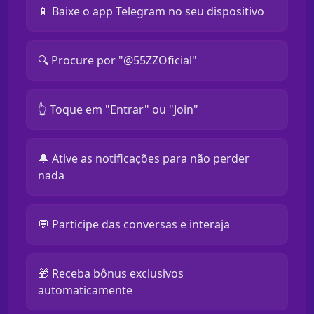
📱 Baixe o app Telegram no seu dispositivo
🔍 Procure por "@55ZZOficial"
👆 Toque em "Entrar" ou "Join"
🔔 Ative as notificações para não perder
nada
💬 Participe das conversas e interaja
🎁 Receba bônus exclusivos
automaticamente