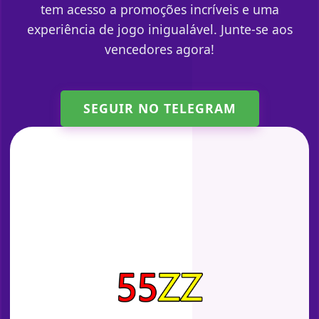
tem acesso a promoções incríveis e uma
experiência de jogo inigualável. Junte-se aos
vencedores agora!
SEGUIR NO TELEGRAM