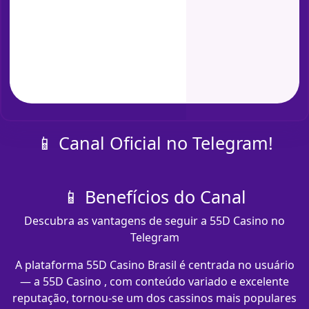
📱 Canal Oficial no Telegram!
📱 Benefícios do Canal
Descubra as vantagens de seguir a 55D Casino no
Telegram
A plataforma 55D Casino Brasil é centrada no usuário
— a 55D Casino , com conteúdo variado e excelente
reputação, tornou-se um dos cassinos mais populares