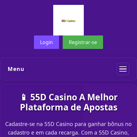
Login
Registrar-se
Menu
📱 55D Casino A Melhor
Plataforma de Apostas
Cadastre-se na 55D Casino para ganhar bônus no
cadastro e em cada recarga. Com a 55D Casino,