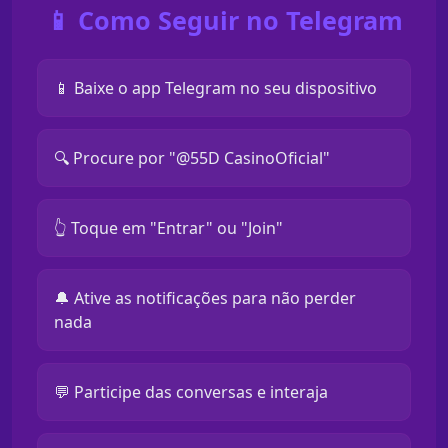
📱 Como Seguir no Telegram
📱 Baixe o app Telegram no seu dispositivo
🔍 Procure por "@55D CasinoOficial"
👆 Toque em "Entrar" ou "Join"
🔔 Ative as notificações para não perder
nada
💬 Participe das conversas e interaja