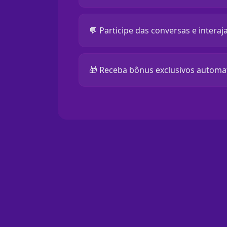
💬 Participe das conversas e interaj
🎁 Receba bônus exclusivos autom