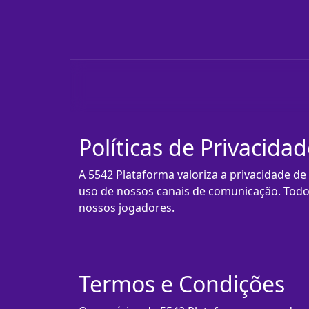
Políticas de Privacida
A 5542 Plataforma valoriza a privacidade d
uso de nossos canais de comunicação. Todos
nossos jogadores.
Termos e Condições