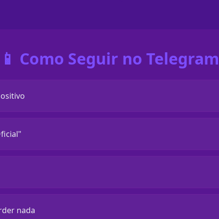
📱 Como Seguir no Telegram
ositivo
icial"
erder nada