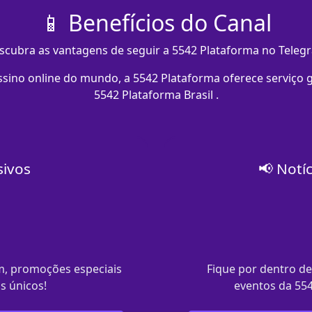
📱 Benefícios do Canal
scubra as vantagens de seguir a 5542 Plataforma no Teleg
ino online do mundo, a 5542 Plataforma oferece serviço 
5542 Plataforma Brasil .
sivos
📢 Notí
m, promoções especiais
Fique por dentro d
s únicos!
eventos da 55