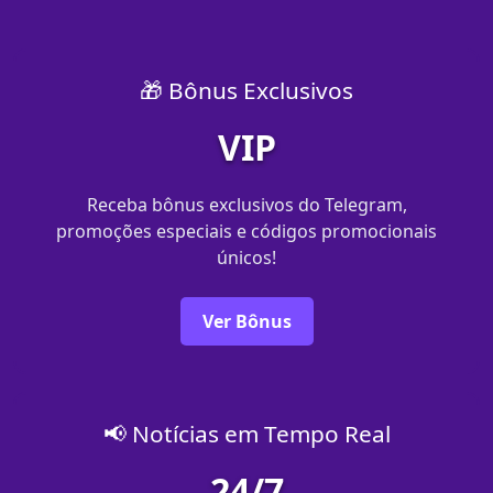
🎁 Bônus Exclusivos
VIP
Receba bônus exclusivos do Telegram,
promoções especiais e códigos promocionais
únicos!
Ver Bônus
📢 Notícias em Tempo Real
24/7