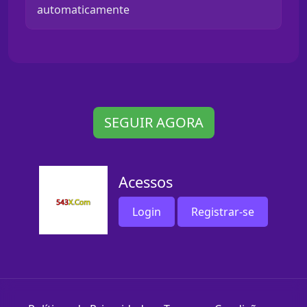
automaticamente
SEGUIR AGORA
Acessos
Login
Registrar-se